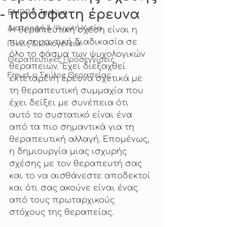
- πρόσφατη έρευνα
EMDR & Τραύμα
Διατροφή & Ψυχική Υγεία
Η θεραπευτική σχέση είναι η 
πιο σημαντική διαδικασία σε 
Γονείς & Οικογένεια
όλο το φάσμα των ψυχολογικών 
Θεραπευτικές Προσεγγίσεις
θεραπειών. Έχει διεξαχθεί 
Freud, ο Σκύλος Θεραπείας
εκτεταμένη έρευνα σχετικά με 
τη θεραπευτική συμμαχία που 
έχει δείξει με συνέπεια ότι 
αυτό το συστατικό είναι ένα 
από τα πιο σημαντικά για τη 
θεραπευτική αλλαγή. Επομένως, 
η δημιουργία μιας ισχυρής 
σχέσης με τον θεραπευτή σας 
και το να αισθάνεστε αποδεκτοί 
και ότι σας ακούνε είναι ένας 
από τους πρωταρχικούς 
στόχους της θεραπείας.