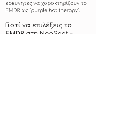
ερευνητές να χαρακτηρίζουν το 
EMDR ως “purple hat therapy”.
Γιατί να επιλέξεις το 
EMDR στη NooSpot – 
Γλυφάδα;
Επιστημονική τεκμηρίωση
: 
Στη NooSpot, προσφέρουμε 
EMDR ως αναγνωρισμένη, 
αποτελεσματική θεραπία 
για τραύματα και 
διαταραχές άγχους.
Ολιστική προσέγγιση
: Σε 
συνδυασμό με άλλες 
επιστημονικά 
τεκμηριωμένες μεθόδους 
όπως CBT, νευροανάδραση 
(NeurOptimal®), και 