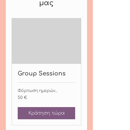
μας
Group Sessions
Φόρτωση ημερών...
50
50 €
ευρώ
Κράτηση τώρα